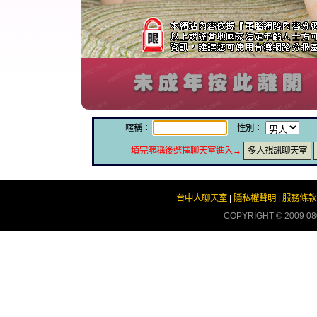
暱稱：
性別：
填完暱稱後選擇聊天室進入→
多人視訊聊天室
台中人聊天室
|
隱私權聲明
|
服務條款
COPYRIGHT © 2009
08